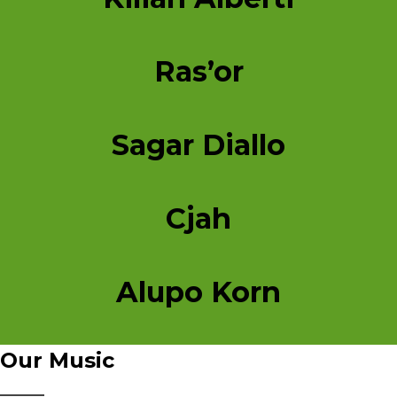
Ras’or
Sagar Diallo
Cjah
Alupo Korn
Our Music