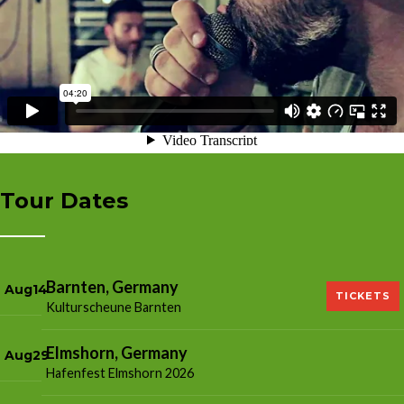
Tour Dates
Barnten, Germany
Aug
14
TICKETS
Kulturscheune Barnten
Elmshorn, Germany
Aug
29
Hafenfest Elmshorn 2026